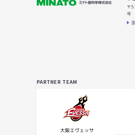
〒5
号
PARTNER TEAM