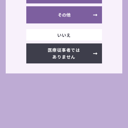
その他
学会・展示会情報一覧へ
前の記事へ
次の記事へ
いいえ
医療従事者では
その他の展示会情報
ありません
過去の展示会一覧
一覧を見る