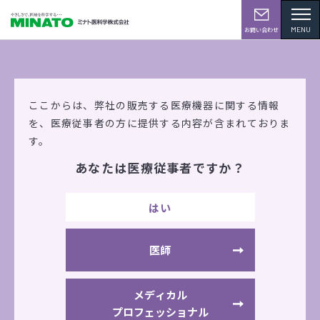
MENU
お問い合わせ
学会・展示会情報
ここからは、弊社の販売する医療機器に関する情報
を、
医療従事者の方に提供する内容が含まれておりま
す。
あなたは医療従事者ですか？
看護フェア 2015（神戸）
はい
2015年6月9日（火）
～6月11日（木）
神戸国際展示場
医師
出展機器
LX
JQW1
SZ100
メディカル
プロフェッショナル