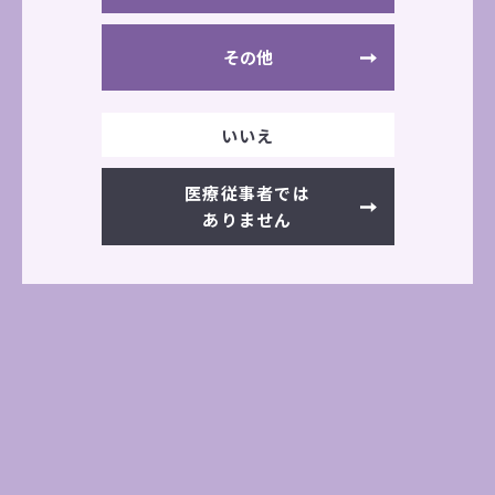
その他
公式サイト
いいえ
医療従事者では
学会・展示会情報一覧へ
ありません
前の記事へ
次の記事へ
その他の展示会情報
過去の展示会一覧