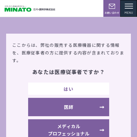
MENU
お問い合わせ
学会・展示会情報
ここからは、弊社の販売する医療機器に関する情報
を、
医療従事者の方に提供する内容が含まれておりま
す。
あなたは医療従事者ですか？
第34回 日本静脈経腸栄養学会学術集会（東
京）
はい
2019年2月14日（木）
～2月15日（金）
グランドプリンスホテル高輪
医師
メディカル
出展機器
AE100i
AE310S
FFM-100
プロフェッショナル