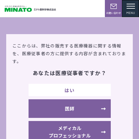
MENU
お問い合わせ
学会・展示会情報
ここからは、弊社の販売する医療機器に関する情報
を、
医療従事者の方に提供する内容が含まれておりま
す。
あなたは医療従事者ですか？
第6回 CareTEX福岡’23（福岡）
はい
2023年10月4日(水)
～5日(木)
現地開催
マリンメッセ福岡 B館
医師
出展機器
ウォーターマッサージベッド
メディカル
プロフェッショナル
低周波
頸椎・腰椎牽引装置