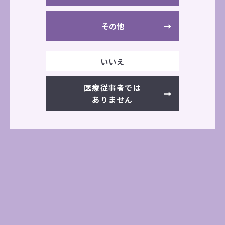
神経筋電気刺激（小型）
トレーニングマシン（レッグエクス
その他
テンション）
（SD療法）シンクロウェイヴ
いいえ
医療従事者では
公式サイト
ありません
学会・展示会情報一覧へ
前の記事へ
次の記事へ
その他の展示会情報