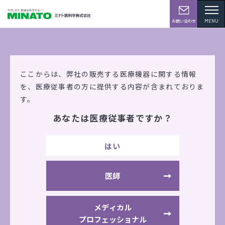
MENU
お問い合わせ
学会・展示会情報
ここからは、弊社の販売する医療機器に関する情報
を、
医療従事者の方に提供する内容が含まれておりま
す。
あなたは医療従事者ですか？
第52回 日本理学療法学術大会（東京）
はい
2017年5月12日（金）
～5月14日（日）
幕張メッセ国際会議場
医師
出展機器
TCC1
SZ100
LX
メディカル
WTSシリーズ
SDシリーズ
プロフェッショナル