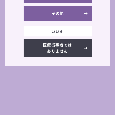
AE310S
SOL1
その他
公式サイト
いいえ
医療従事者では
ありません
学会・展示会情報一覧へ
前の記事へ
次の記事へ
その他の展示会情報
過去の展示会一覧