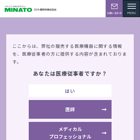
MENU
お問い合わせ
学会・展示会情報
ここからは、弊社の販売する医療機器に関する情報
を、
医療従事者の方に提供する内容が含まれておりま
す。
あなたは医療従事者ですか？
第53回 日本理学療法学術研修大会in茨城
2018（つくば市）
はい
2018年5月25日（金）
～5月26日（土）
つくば国際会議場
医師
出展機器
SZ100
LX
WTSiシリーズ
メディカル
SDシリーズ
AE310S
SOL1
プロフェッショナル