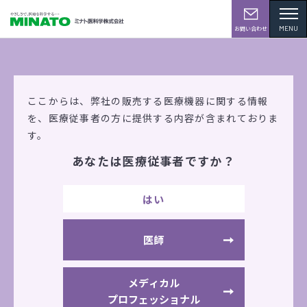
MENU
お問い合わせ
学会・展示会情報
ここからは、弊社の販売する医療機器に関する情報
を、
医療従事者の方に提供する内容が含まれておりま
す。
あなたは医療従事者ですか？
第70回 日本体力医学会大会（和歌山）
はい
2015年9月18日（金）
～9月20日（日）
和歌山県民文化会館
医師
出展機器
AE100i
AE310S
AS507
PO3i
メディカル
プロフェッショナル