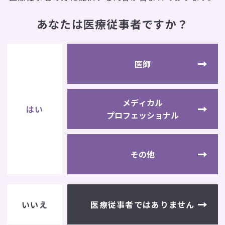
あなたは医療従事者ですか？
カタログ請求
カタログ請求ご希望の方は、
医師
下記ボタンからカタログ請求フォーム
へお進みください。
メディカル
はい
カタログ請求フォームへ
プロフェッショナル
その他
医療従事者では
ありません
いいえ
社
I