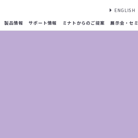
ENGLISH
製品情報
サポート情報
ミナトからのご提案
展示会・セ
報
臨床整形外科学会学術集会（千葉）