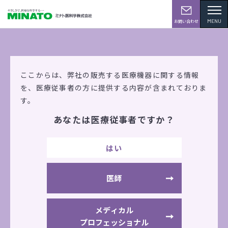
MENU
お問い合わせ
学会・展示会情報
ここからは、弊社の販売する医療機器に関する情報
を、
医療従事者の方に提供する内容が含まれておりま
す。
あなたは医療従事者ですか？
ケアテックス広島’26(広島）
はい
2026年1月22日(木) ～1月23日(金)
現地開催
広島産業会館 西展示館
医師
出展機器
ウォーターマッサージベッド
メディカル
プロフェッショナル
トレーニングマシン（ウェルトニッ