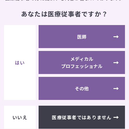
あなたは医療従事者ですか？
カタログ請求
カタログ請求ご希望の方は、
医師
下記ボタンからカタログ請求フォーム
へお進みください。
メディカル
はい
カタログ請求フォームへ
プロフェッショナル
その他
医療従事者では
ありません
いいえ
社
I