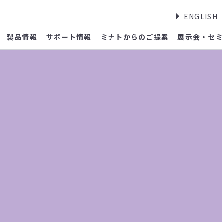
ENGLISH
製品情報
サポート情報
ミナトからのご提案
展示会・セ
報
吸器学会学術講演会（神戸）