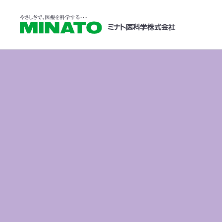
学会・展示会情
HOME
学会・展示会情報
第66回日本呼