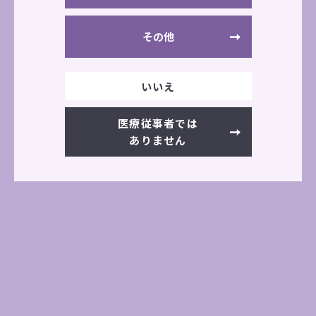
トレーニングマシン（レッグエクス
テンション）
その他
いいえ
公式サイト
医療従事者では
ありません
学会・展示会情報一覧へ
前の記事へ
次の記事へ
その他の展示会情報