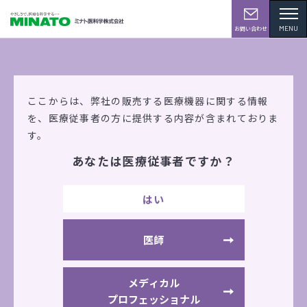
MENU
お問い合わせ
学会・展示会情報
ここからは、弊社の販売する医療機器に関する情報
を、
医療従事者の方に提供する内容が含まれておりま
す。
あなたは医療従事者ですか？
CareTEX札幌’24（札幌）
はい
2024年9月18日(水) ～19日(木)
現地開催
アクセスサッポロ
医師
出展機器
ウォーターマッサージベッド
メディカル
プロフェッショナル
低周波
神経筋電気刺激（小型）