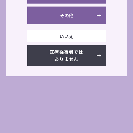
ちいさく、やさしく、ここちよく
その他
あらゆる治療部位にフィットするパックと、
独自のうなり振動によって立体的なマッサージを
実現しました。
いいえ
さらに、加温機能※により、心地よい使用感を提
供します
医療従事者では
ありません