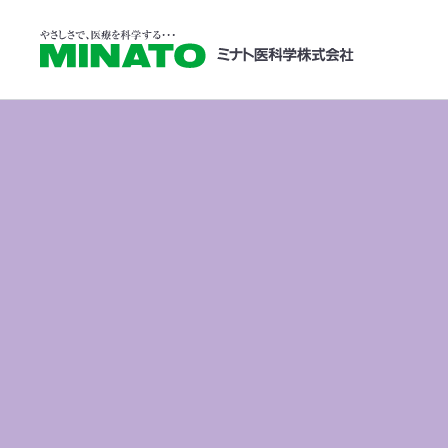
学会・展示会情
HOME
学会・展示会情報
第97回日本整