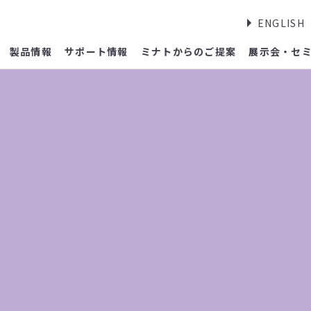
ENGLISH
製品情報
サポート情報
ミナトからのご提案
展示会・セ
報
形外科学会学術総会（福岡）