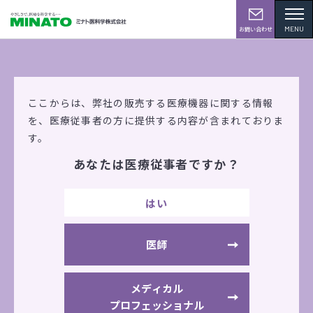
MENU
お問い合わせ
製品情報
ここからは、弊社の販売する医療機器に関する情報
を、
医療従事者の方に提供する内容が含まれておりま
す。
あなたは医療従事者ですか？
SDシリーズ
介護予防
整形外科向け製品
はい
病院（リハビリテーション室）向け製品
介護・福祉施設向け製品
医師
SDシリーズ ストレッチングベンチ [SD-
100B]
メディカル
プロフェッショナル