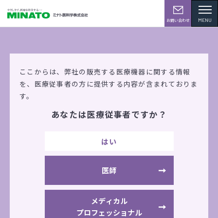
MENU
お問い合わせ
製品情報
ここからは、弊社の販売する医療機器に関する情報
を、
医療従事者の方に提供する内容が含まれておりま
す。
あなたは医療従事者ですか？
牽引療法
はい
能動型自動間欠牽引装置 トラックタイザー
[TC-30D]
医師
メディカル
プロフェッショナル