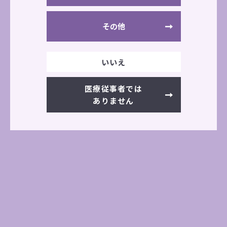
その他
いいえ
医療従事者では
スローストップ&スタート機構やリズミカルモー
ありません
ドでこれまで以上にやさしい牽引機を実現
おもな特長
スライドマットの自動化機構を採用、治療の際の
安全を確保し煩わしさをなくしました。
当社独自のスイングアームで脇をやさしく抱き込
むように固定、脱着もワンタッチになりました。