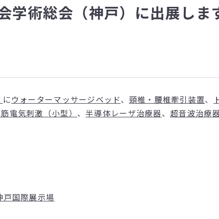
会学術総会（神戸）に出展します。
）
に
ウォーターマッサージベッド
、
頸椎・腰椎牽引装置
、
経筋電気刺激（小型）
、
半導体レーザ治療器
、
超音波治療
。
神⼾国際展示場