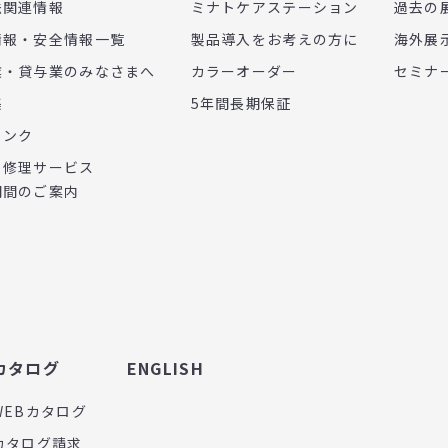
法関連情報
ミナトケアステーション
過去の
情報・安全情報一覧
製品導入をお考えの方に
海外展
業・貸与業のみなさまへ
カラーオーダー
セミナ
集
5年間長期保証
リンク
・修理サービス
期間のご案内
カタログ
ENGLISH
WEBカタログ
カタログ請求