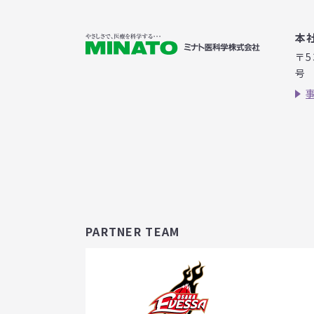
本
〒5
号
PARTNER TEAM