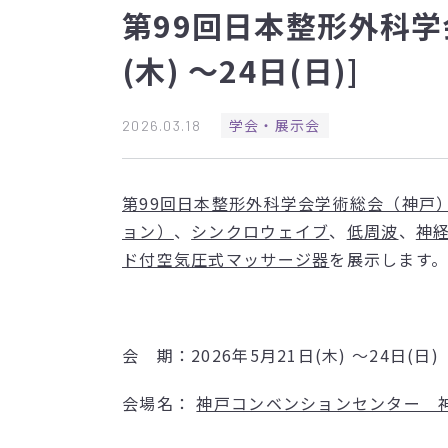
第99回日本整形外科学
(木) ～24日(日)]
学会・展示会
2026.03.18
第99回日本整形外科学会学術総会（神戸
ョン）
、
シンクロウェイブ
、
低周波
、
神
ド付空気圧式マッサージ器
を展示します
会 期：2026年5月21日(木) ～24日(日)
会場名：
神⼾コンベンションセンター 